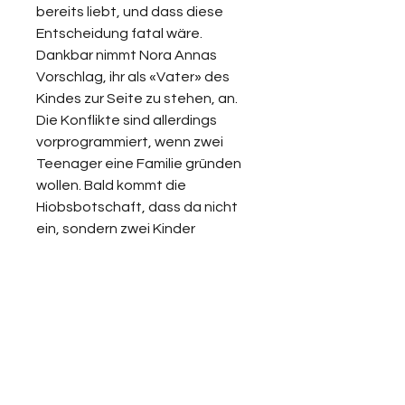
bereits liebt, und dass diese
Entscheidung fatal wäre.
Dankbar nimmt Nora Annas
Vorschlag, ihr als «Vater» des
Kindes zur Seite zu stehen, an.
Die Konflikte sind allerdings
vorprogrammiert, wenn zwei
Teenager eine Familie gründen
wollen. Bald kommt die
Hiobsbotschaft, dass da nicht
ein, sondern zwei Kinder
unterwegs sind. Nora bringt
Zwillinge zur Welt.
Eines der Kleinen ist ein
Mädchen, Nala. Und das
andere?! Ist er ein Alan oder eine
Alana? Die Fachwelt rätselt erst
und diagnostiziert dann eine
Intergeschlechtlichkeit. Diese